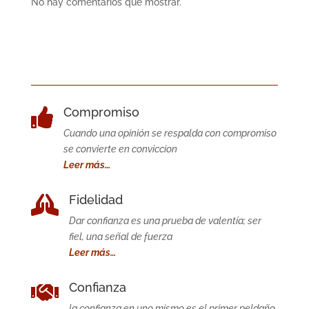
No hay comentarios que mostrar.
Compromiso

Cuando una opinión se respalda con compromiso
se convierte en conviccion
Leer más…
Fidelidad

Dar confianza es una prueba de valentía; ser
fiel, una señal de fuerza
Leer más…
Confianza

la confianza en uno mismo es el primer peldaño