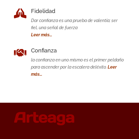
Fidelidad

Dar confianza es una prueba de valentía; ser
fiel, una señal de fuerza
Leer más…
Confianza

la confianza en uno mismo es el primer peldaño
para ascender por la escalera deléxito.
Leer
más…