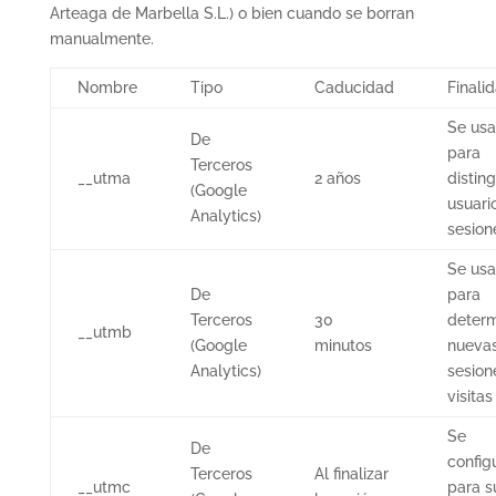
Arteaga de Marbella S.L.) o bien cuando se borran
manualmente.
Nombre
Tipo
Caducidad
Finali
Se usa
De
para
Terceros
__utma
2 años
disting
(Google
usuari
Analytics)
sesion
Se usa
De
para
Terceros
30
determ
__utmb
(Google
minutos
nueva
Analytics)
sesion
visitas
Se
De
config
Terceros
Al finalizar
__utmc
para s