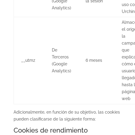
(Google
la sesión
uso co
Analytics)
Urchin
Almac
el orig
la
camp
De
que
Terceros
explic
__utmz
6 meses
(Google
cómo 
Analytics)
usuari
llegad
hasta 
págin
web
Adicionalmente, en función de su objetivo, las cookies
pueden clasificarse de la siguiente forma:
Cookies de rendimiento